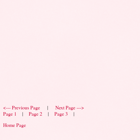
<--- Previous Page
|
Next Page --->
Page 1
|
Page 2
|
Page 3
|
Home Page