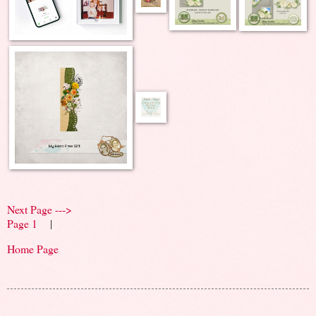
Next Page --->
Page 1
|
Home Page